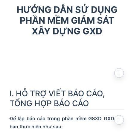
HƯỚNG DẪN SỬ DỤNG
PHẦN MỀM GIÁM SÁT
XÂY DỰNG GXD
⋮
I. HỖ TRỢ VIẾT BÁO CÁO,
TỔNG HỢP BÁO CÁO
Để lập báo cáo trong phần mềm GSXD GXD
⋮
bạn thực hiện như sau: