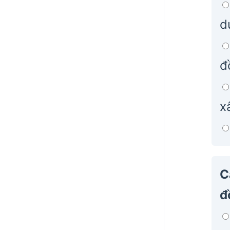
d
đ
x
C
đ