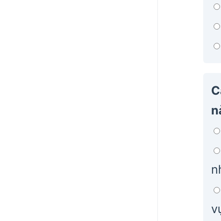
C
n
n
v