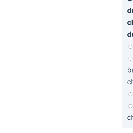
d
c
d
b
c
c