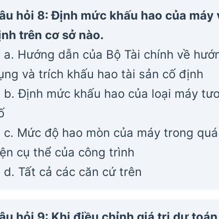
âu hỏi 8: Định mức khấu hao của máy v
ịnh trên cơ sở nào.
a. Hướng dẫn của Bộ Tài chính về hướn
ụng và trích khấu hao tài sản cố định
b. Định mức khấu hao của loại máy tư
ố
c. Mức độ hao mòn của máy trong quá 
iện cụ thể của công trình
d. Tất cả các căn cứ trên
âu hỏi 9: Khi điều chỉnh giá trị dự toá