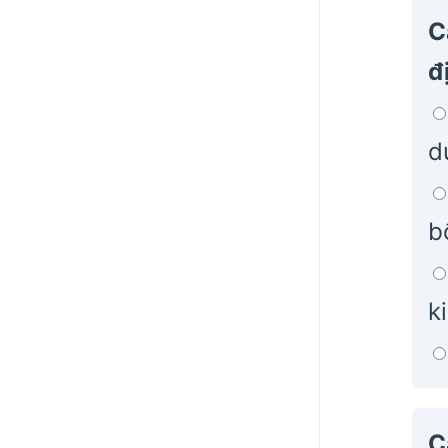
C
đ
d
b
k
C