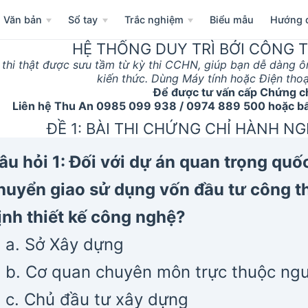
Văn bản
Sổ tay
Trắc nghiệm
Biểu mẫu
Hướng 
HỆ THỐNG DUY TRÌ BỞI CÔNG T
 thi thật được sưu tầm từ kỳ thi CCHN, giúp bạn dễ dàng ô
kiến thức. Dùng Máy tính hoặc Điện tho
Để được tư vấn cấp Chứng c
Liên hệ Thu An 0985 099 938 / 0974 889 500 hoặc bất
ĐỀ 1: BÀI THI CHỨNG CHỈ HÀNH N
âu hỏi 1: Đối với dự án quan trọng quố
huyển giao sử dụng vốn đầu tư công t
ịnh thiết kế công nghệ?
a. Sở Xây dựng
b. Cơ quan chuyên môn trực thuộc ngư
c. Chủ đầu tư xây dựng