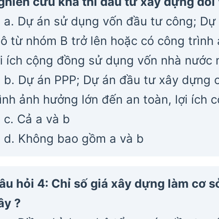
ghiên cứu khả thi đầu tư xây dựng đối
a. Dự án sử dụng vốn đầu tư công; Dự
ô từ nhóm B trở lên hoặc có công trình
ợi ích cộng đồng sử dụng vốn nhà nước 
b. Dự án PPP; Dự án đầu tư xây dựng 
rình ảnh hưởng lớn đến an toàn, lợi ích
c. Cả a và b
d. Không bao gồm a và b
âu hỏi 4: Chỉ số giá xây dựng làm cơ s
ây ?