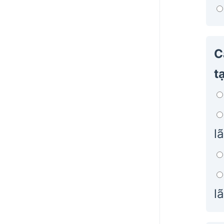
C
t
l
l