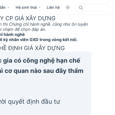
dẫn
Hệ sinh thái
Liên hệ
Y CP GIÁ XÂY DỰNG
n thi Chứng chỉ hành nghề, cũng như ôn luyện
ại chạm để chọn đáp án.
hỉ hành nghề
 kỳ nhân viên GXD trong vòng kết nối.
GHỀ ĐỊNH GIÁ XÂY DỰNG
c gia có công nghệ hạn chế
hì cơ quan nào sau đây thẩm
ời quyết định đầu tư