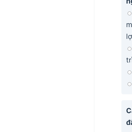
n
m
l
t
C
đ