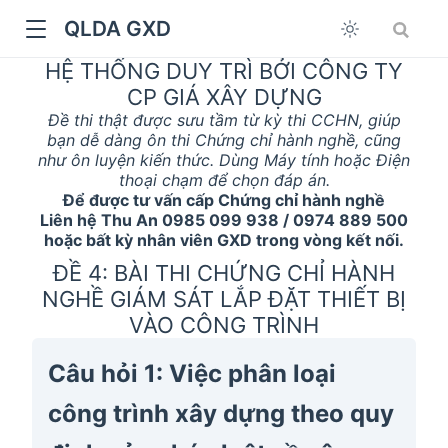
QLDA GXD
HỆ THỐNG DUY TRÌ BỞI CÔNG TY
CP GIÁ XÂY DỰNG
Đề thi thật được sưu tầm từ kỳ thi CCHN, giúp
bạn dễ dàng ôn thi Chứng chỉ hành nghề, cũng
như ôn luyện kiến thức. Dùng Máy tính hoặc Điện
thoại chạm để chọn đáp án.
Để được tư vấn cấp Chứng chỉ hành nghề
Liên hệ Thu An 0985 099 938 / 0974 889 500
hoặc bất kỳ nhân viên GXD trong vòng kết nối.
ĐỀ 4: BÀI THI CHỨNG CHỈ HÀNH
NGHỀ GIÁM SÁT LẮP ĐẶT THIẾT BỊ
VÀO CÔNG TRÌNH
Câu hỏi 1: Việc phân loại
công trình xây dựng theo quy