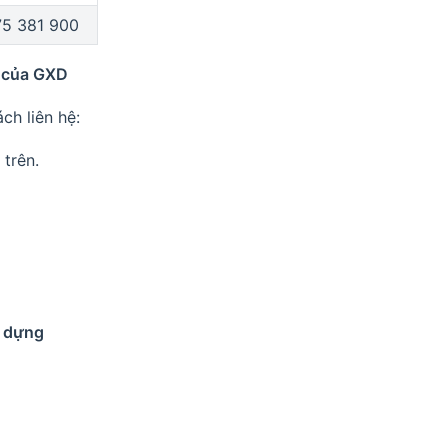
5 381 900
c của GXD
ch liên hệ:
trên.
y dựng