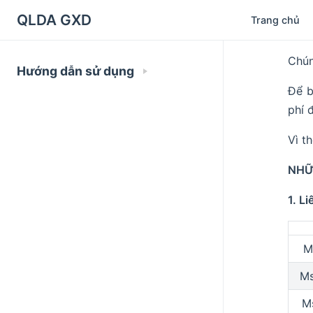
QLDA GXD
Trang chủ
Chún
Hướng dẫn sử dụng
Để b
phí đ
Vì t
NHỮ
1. L
M
Ms
M