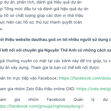
p dự án, phân tích, đánh giá hiệu quả dự án
p Tổng mức đầu tư và đánh giá hiệu quả dự án
p hồ sơ chất lượng giúp các đơn vị nhà thầu
ực hiện các hồ sơ, thủ tục thanh quyết toán
v.
iới thiệu website dauthau.gxd.vn tới nhiều ngưởi sử dụng c
ể kết nối với chuyên gia Nguyễn Thế Anh có những cách s
giả thường xuyên có mặt tại các kênh này để trợ giúp, tư
dự án xây dựng. Tham gia là bạn có thể kết nối được:
ắn tin trực tiếp vào Facebook:
https://facebook.com/dut
am gia nhóm Zalo Đấu thầu online GXD:
https://zalo.me/g
ham gia nhóm Facebook Quản lý dự
open in new 
ttps://facebook.com/groups/nghexaydung