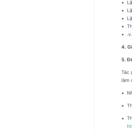
Lậ
Lậ
Lậ
Th
.v.
4. G
5. Đ
Tác 
làm 
Nh
Th
T
h