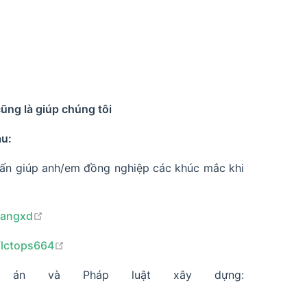
ũng là giúp chúng tôi
au:
 vấn giúp anh/em đồng nghiệp các khúc mắc khi
open in new window
oangxd
open in new window
/lctops664
 án và Pháp luật xây dựng:
window