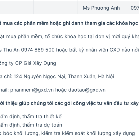
Ms Phương Anh
097
ể mua các phần mềm hoặc ghi danh tham gia các khóa họ
ặt mua phần mềm, tổ chức khóa học tại đơn vị mời quý khá
 Thu An 0974 889 500 hoặc bất kỳ nhân viên GXD nào nới 
ông ty CP Giá Xây Dựng
a chỉ: 124 Nguyễn Ngọc Nại, Thanh Xuân, Hà Nội
mail: phanmem@gxd.vn hoặc daotao@gxd.vn
iới thiệu giúp chúng tôi các gói công việc tư vấn đầu tư xâ
ẩm định, thẩm tra thiết kế
ẩm định, thẩm tra dự toán
 bóc khối lượng, kiểm tra kiểm soát khối lượng xây dựng