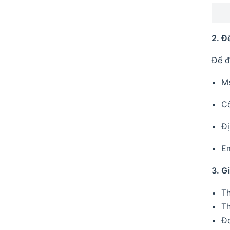
2. Đ
Để đ
Ms
C
Đị
E
3. G
Th
Th
Đo