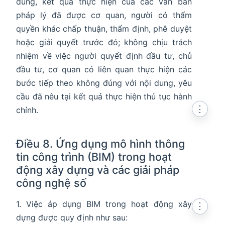
dung, kết quả thực hiện của các văn bản
pháp lý đã được cơ quan, người có thẩm
en in new window
quyền khác chấp thuận, thẩm định, phê duyệt
n in new window
hoặc giải quyết trước đó; không chịu trách
nhiệm về việc người quyết định đầu tư, chủ
đầu tư, cơ quan có liên quan thực hiện các
bước tiếp theo không đúng với nội dung, yêu
cầu đã nêu tại kết quả thực hiện thủ tục hành
⋮
chính.
Điều 8. Ứng dụng mô hình thông
tin công trình (BIM) trong hoạt
động xây dựng và các giải pháp
công nghệ số
1. Việc áp dụng BIM trong hoạt động xây
⋮
dựng được quy định như sau: