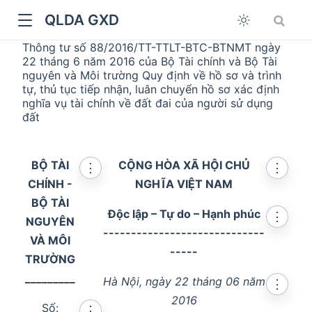
QLDA GXD
Thông tư số 88/2016/TT-TTLT-BTC-BTNMT ngày
22 tháng 6 năm 2016 của Bộ Tài chính và Bộ Tài
nguyên và Môi trường Quy định về hồ sơ và trình
tự, thủ tục tiếp nhận, luân chuyển hồ sơ xác định
nghĩa vụ tài chính về đất đai của người sử dụng
đất
BỘ TÀI
CỘNG HÒA XÃ HỘI CHỦ
⋮
⋮
CHÍNH -
NGHĨA VIỆT NAM
BỘ TÀI
Độc lập – Tự do – Hạnh phúc
⋮
NGUYÊN
-----------------------------
VÀ MÔI
-----
TRƯỜNG
_________
Hà Nội, ngày 22 tháng 06 năm
⋮
2016
Số:
⋮