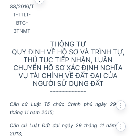
88/2016/T
T-TTLT-
BTC-
BTNMT
THÔNG TƯ
QUY ĐỊNH VỀ HỒ SƠ VÀ TRÌNH TỰ,
THỦ TỤC TIẾP NHẬN, LUÂN
CHUYỂN HỒ SƠ XÁC ĐỊNH NGHĨA
VỤ TÀI CHÍNH VỀ ĐẤT ĐAI CỦA
NGƯỜI SỬ DỤNG ĐẤT
------------
Căn cứ Luật Tổ chức Chính phủ ngày 29
⋮
tháng 11 năm 2015;
Căn cứ Luật Đất đai ngày 29 tháng 11 năm
⋮
2013;