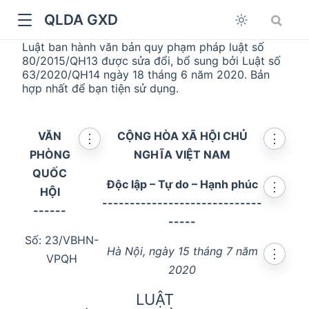
QLDA GXD
Luật ban hành văn bản quy phạm pháp luật số
80/2015/QH13 được sửa đổi, bổ sung bởi Luật số
63/2020/QH14 ngày 18 tháng 6 năm 2020. Bản
hợp nhất để bạn tiện sử dụng.
VĂN
CỘNG HÒA XÃ HỘI CHỦ
⋮
⋮
PHÒNG
NGHĨA VIỆT NAM
QUỐC
Độc lập – Tự do – Hạnh phúc
⋮
HỘI
-----------------------------
------
-----
Số: 23/VBHN-
Hà Nội, ngày 15 tháng 7 năm
⋮
VPQH
2020
LUẬT