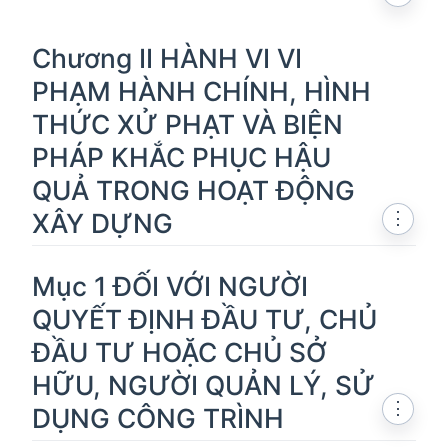
Chương II HÀNH VI VI
PHẠM HÀNH CHÍNH, HÌNH
THỨC XỬ PHẠT VÀ BIỆN
PHÁP KHẮC PHỤC HẬU
QUẢ TRONG HOẠT ĐỘNG
XÂY DỰNG
⋮
Mục 1 ĐỐI VỚI NGƯỜI
QUYẾT ĐỊNH ĐẦU TƯ, CHỦ
ĐẦU TƯ HOẶC CHỦ SỞ
HỮU, NGƯỜI QUẢN LÝ, SỬ
⋮
DỤNG CÔNG TRÌNH