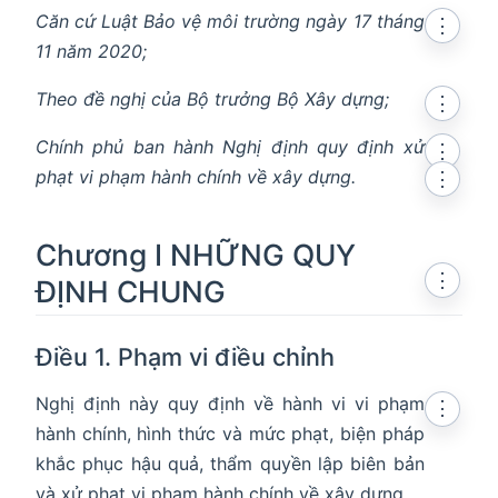
en in new window
Căn cứ Luật Bảo vệ môi trường ngày 17 tháng
⋮
11 năm 2020;
Theo đề nghị của Bộ trưởng Bộ Xây dựng;
⋮
Chính phủ ban hành Nghị định quy định xử
⋮
phạt vi phạm hành chính về xây dựng.
⋮
Chương I NHỮNG QUY
⋮
ĐỊNH CHUNG
Điều 1. Phạm vi điều chỉnh
Nghị định này quy định về hành vi vi phạm
⋮
hành chính, hình thức và mức phạt, biện pháp
khắc phục hậu quả, thẩm quyền lập biên bản
và xử phạt vi phạm hành chính về xây dựng.