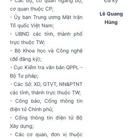
- Các bộ, cơ quan ngang bộ,
Đã ký
cơ quan thuộc CP;
Lê Quang
- Ủy ban Trung ương Mặt trận
Hùng
Tổ quốc Việt Nam;
- UBND các tỉnh, thành phố
trực thuộc TW;
- Bộ Khoa học và Công nghệ
(để đăng ký);
- Cục Kiểm tra văn bản QPPL -
Bộ Tư pháp;
- Các Sở: XD, GTVT, NN&PTNT
các tỉnh, thành trực thuộc TW;
- Công báo, Cổng thông tin
điện tử Chính phủ;
- Cổng thông tin điện tử Bộ
Xây dựng;
- Các cơ quan, đơn vị thuộc