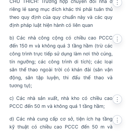
CHÚ THÍCH: Trường hợp chuyển đổi nhà ở
⋮
riêng lẻ sang mục đích khác thì phải tuân thủ
theo quy định của quy chuẩn này và các quy
định pháp luật hiện hành có liên quan
b) Các nhà công cộng có chiều cao PCCC
⋮
đến 150 m và không quá 3 tầng hầm (trừ các
công trình trực tiếp sử dụng làm nơi thờ cúng,
tín ngưỡng; các công trình di tích); các loại
sân thể thao ngoài trời có khán đài (sân vận
động, sân tập luyện, thi đấu thể thao và
tương tự);
c) Các nhà sản xuất, nhà kho có chiều cao
⋮
PCCC đến 50 m và không quá 1 tầng hầm;
d) Các nhà cung cấp cơ sở, tiện ích hạ tầng
⋮
kỹ thuật có chiều cao PCCC đến 50 m và