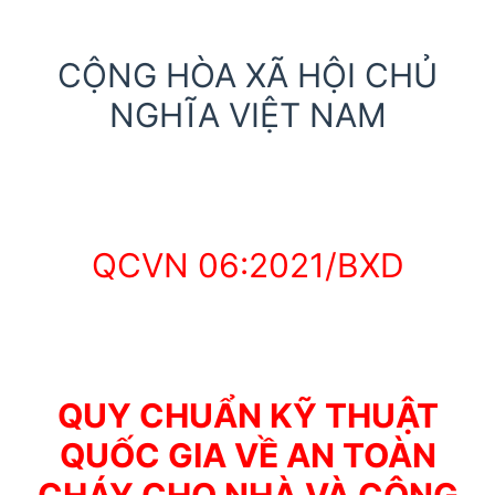
CỘNG HÒA XÃ HỘI CHỦ
NGHĨA VIỆT NAM
QCVN 06:2021/BXD
QUY CHUẨN KỸ THUẬT
QUỐC GIA VỀ AN TOÀN
CHÁY CHO NHÀ VÀ CÔNG