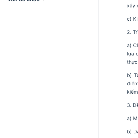
xây 
c) K
2. T
a) C
lựa 
thực
b) T
điểm
kiểm
3. Đ
a) M
b) D