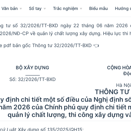
Văn bản
Sổ tay
Trắc nghiệm
Biểu mẫu
Hướng 
g tư số 32/2026/TT-BXD ngày 22 tháng 06 năm 2026 củ
2026/NĐ-CP về quản lý chất lượng xây dựng. Hiệu lực thi 
le pdf bản gốc Thông tư 32/2026/TT-BXD 👈
BỘ XÂY DỰNG
CỘNG HÒA
_______
Độc
Số: 32/2026/TT-BXD
Hà Nội
THÔNG TƯ
y định chi tiết một số điều của Nghị định
năm 2026 của Chính phủ quy định chi tiết 
quản lý chất lượng, thi công xây dựng và
cứ Luật Xây dựng số 135/2025/QH15;