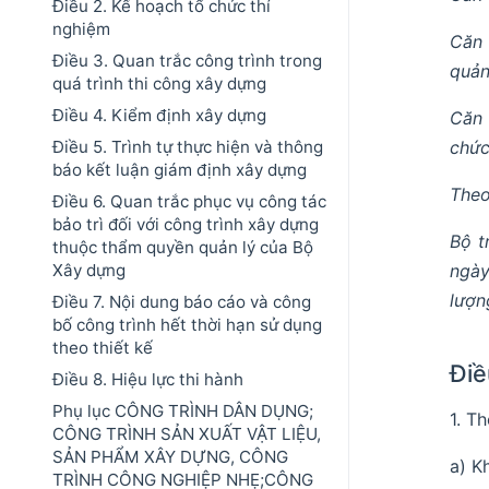
Điều 2. Kế hoạch tổ chức thí
nghiệm
Căn 
Điều 3. Quan trắc công trình trong
quản
quá trình thi công xây dựng
Điều 4. Kiểm định xây dựng
Căn 
chức
Điều 5. Trình tự thực hiện và thông
báo kết luận giám định xây dựng
Theo
Điều 6. Quan trắc phục vụ công tác
bảo trì đối với công trình xây dựng
Bộ t
thuộc thẩm quyền quản lý của Bộ
ngày
Xây dựng
lượn
Điều 7. Nội dung báo cáo và công
bố công trình hết thời hạn sử dụng
theo thiết kế
Điề
Điều 8. Hiệu lực thi hành
Phụ lục CÔNG TRÌNH DÂN DỤNG;
1. T
CÔNG TRÌNH SẢN XUẤT VẬT LIỆU,
SẢN PHẨM XÂY DỰNG, CÔNG
a) K
TRÌNH CÔNG NGHIỆP NHẸ;CÔNG