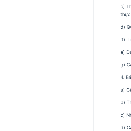
c) T
thực
d) Q
đ) T
e) D
g) C
4. B
a) C
b) T
c) N
d) C