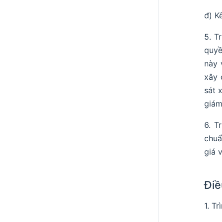
đ) K
5. T
quyề
này 
xây 
sát 
giám
6. T
chuẩ
giá 
Điề
1. T