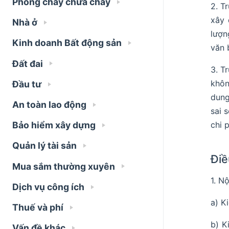
Phòng cháy chữa cháy
2. T
xây 
Nhà ở
lượn
Kinh doanh Bất động sản
văn 
Đất đai
3. T
khôn
Đầu tư
dung
An toàn lao động
sai 
chi 
Bảo hiểm xây dựng
Quản lý tài sản
Điề
Mua sắm thường xuyên
1. N
Dịch vụ công ích
a) K
Thuế và phí
b) K
Vấn đề khác