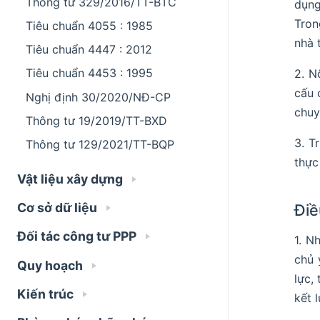
Thông tư 329/2016/TT-BTC
dụng
Tron
Tiêu chuẩn 4055 : 1985
nhà 
Tiêu chuẩn 4447 : 2012
Tiêu chuẩn 4453 : 1995
2. N
cấu 
Nghị định 30/2020/NĐ-CP
chuy
Thông tư 19/2019/TT-BXD
3. T
Thông tư 129/2021/TT-BQP
thực
Vật liệu xây dựng
Cơ sở dữ liệu
Điề
Đối tác công tư PPP
1. N
chủ 
Quy hoạch
lực,
Kiến trúc
kết 