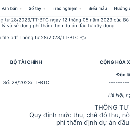
Văn bản
Sổ tay
Trắc nghiệm
Biểu mẫu
Hướng 
g tư 28/2023/TT-BTC ngày 12 tháng 05 năm 2023 của Bộ Tà
 lý và sử dụng phí thẩm định dự án đầu tư xây dựng.
i file pdf Thông tư 28/2023/TT-BTC 👈
BỘ TÀI CHÍNH
CỘNG HÒA X
_________
Độc l
Số: 28/2023/TT-BTC
---------
Hà Nội, n
THÔNG TƯ
Quy định mức thu, chế độ thu, nộ
phí thẩm định dự án đầu
------------