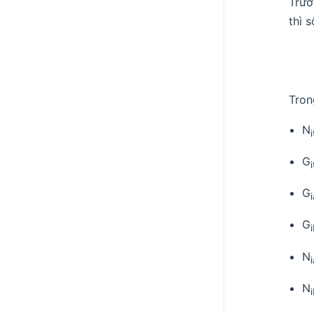
Trườ
thì 
Tron
N
i
G
i
G
G
N
N