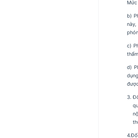
Mức 
b) P
này,
phón
c) P
thẩm
d) P
dụng
được
Đố
qu
nộ
th
4.Đố