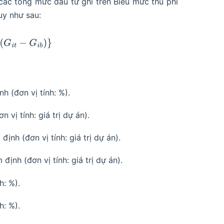
ác tổng mức đầu tư ghi trên Biểu mức thu phí
uy như sau:
×
(
G
i
t
−
G
i
b
)
}
h (đơn vị tính: %).
 vị tính: giá trị dự án).
định (đơn vị tính: giá trị dự án).
định (đơn vị tính: giá trị dự án).
h: %).
h: %).