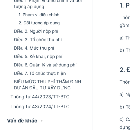
Điều 1. Phạm vi điều chỉnh và đối
1. 
tượng áp dụng
1. Phạm vi điều chỉnh
Thôn
2. Đối tượng áp dụng
gồm
Điều 2. Người nộp phí
a) T
Điều 3. Tổ chức thu phí
Điều 4. Mức thu phí
b) T
Điều 5. Kê khai, nộp phí
Điều 6. Quản lý và sử dụng phí
2. 
Điều 7. Tổ chức thực hiện
BIỂU MỨC THU PHÍ THẨM ĐỊNH
Thôn
DỰ ÁN ĐẦU TƯ XÂY DỰNG
a) N
Thông tư 44/2023/TT-BTC
Thông tư 43/2024/TT-BTC
b) T
c) C
Vấn đề khác
dựng