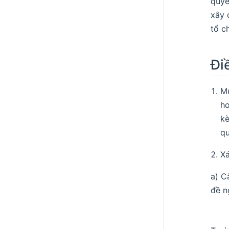
quyề
xây 
tổ c
Đi
Mứ
ho
kè
qu
Xá
a) C
đề n