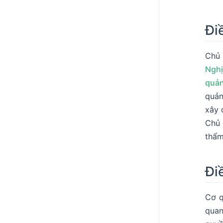
Đi
Chủ 
Nghị
quản
quản
xây 
Chủ 
thẩm
Đi
Cơ q
quan