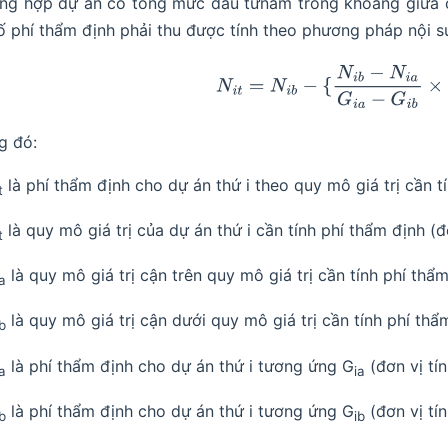
ng hợp dự án có tổng mức đầu tưnằm trong khoảng giữa c
số phí thẩm định phải thu được tính theo phương pháp nội s
N
i
t
=
N
i
b
−
{
N
i
b
−
N
i
a
G
i
a
−
G
i
b
g đó:
là phí thẩm định cho dự án thứ i theo quy mô giá trị cần tín
t
là quy mô giá trị của dự án thứ i cần tính phí thẩm định (đơn
t
là quy mô giá trị cận trên quy mô giá trị cần tính phí thẩm 
ia
là quy mô giá trị cận dưới quy mô giá trị cần tính phí thẩm 
ib
là phí thẩm định cho dự án thứ i tương ứng G
(đơn vị tín
ia
ia
là phí thẩm định cho dự án thứ i tương ứng G
(đơn vị tín
ib
ib