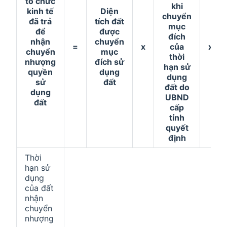
tổ chức
khi
kinh tế
Diện
chuyển
đã trả
tích đất
mục
để
được
đích
nhận
chuyển
=
x
của
x
chuyển
mục
thời
nhượng
đích sử
hạn sử
quyền
dụng
dụng
sử
đất
đất do
dụng
UBND
đất
cấp
tỉnh
quyết
định
Thời
hạn sử
dụng
của đất
nhận
chuyển
nhượng