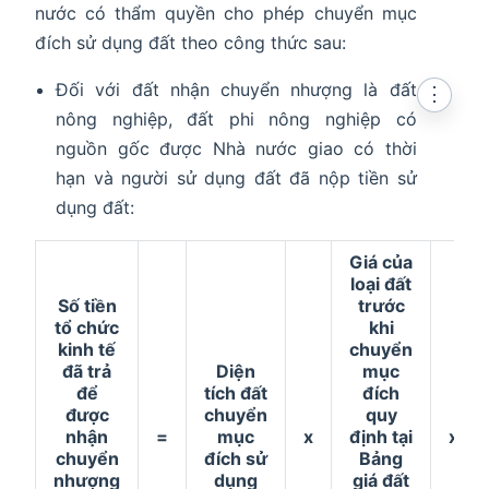
nước có thẩm quyền cho phép chuyển mục
đích sử dụng đất theo công thức sau:
Đối với đất nhận chuyển nhượng là đất
⋮
nông nghiệp, đất phi nông nghiệp có
nguồn gốc được Nhà nước giao có thời
hạn và người sử dụng đất đã nộp tiền sử
dụng đất:
Giá của
loại đất
Số tiền
trước
tổ chức
khi
kinh tế
chuyển
đã trả
Diện
mục
để
tích đất
đích
được
chuyển
quy
nhận
=
mục
x
định tại
x
chuyển
đích sử
Bảng
nhượng
dụng
giá đất