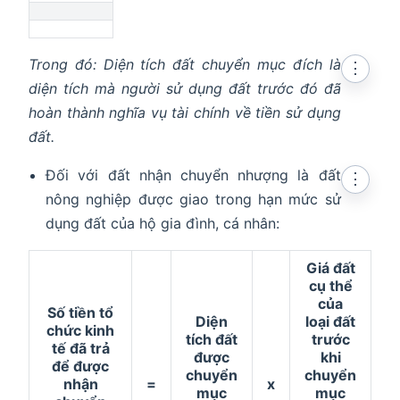
Trong đó: Diện tích đất chuyển mục đích là
⋮
diện tích mà người sử dụng đất trước đó đã
hoàn thành nghĩa vụ tài chính về tiền sử dụng
đất.
Đối với đất nhận chuyển nhượng là đất
⋮
nông nghiệp được giao trong hạn mức sử
dụng đất của hộ gia đình, cá nhân:
Giá đất
cụ thể
của
Số tiền tổ
Diện
loại đất
chức kinh
tích đất
trước
tế đã trả
được
khi
để được
chuyển
chuyển
nhận
=
x
mục
mục