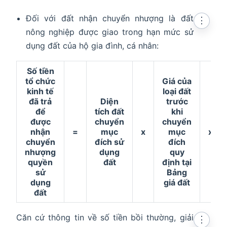
Đối với đất nhận chuyển nhượng là đất
⋮
nông nghiệp được giao trong hạn mức sử
dụng đất của hộ gia đình, cá nhân:
Số tiền
tổ chức
Giá của
kinh tế
loại đất
đã trả
Diện
trước
để
tích đất
khi
được
chuyển
chuyển
nhận
=
mục
x
mục
x
chuyển
đích sử
đích
nhượng
dụng
quy
quyền
đất
định tại
sử
Bảng
dụng
giá đất
đất
Căn cứ thông tin về số tiền bồi thường, giải
⋮