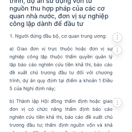
trình, dự án sử dụng vốn từ
nguồn thu hợp pháp của các cơ
quan nhà nước, đơn vị sự nghiệp
công lập dành để đầu tư
Người đứng đầu bộ, cơ quan trung ương:
⋮
a) Giao đơn vị trực thuộc hoặc đơn vị sự
⋮
nghiệp công lập thuộc thẩm quyền quản lý
lập báo cáo nghiên cứu tiền khả thi, báo cáo
đề xuất chủ trương đầu tư đối với chương
trình, dự án quy định tại điểm a khoản 1 Điều
5 của Nghị định này;
en in new window
b) Thành lập Hội đồng thẩm định hoặc giao
⋮
n in new window
đơn vị có chức năng thẩm định báo cáo
nghiên cứu tiền khả thi, báo cáo đề xuất chủ
trương đầu tư; thẩm định nguồn vốn và khả