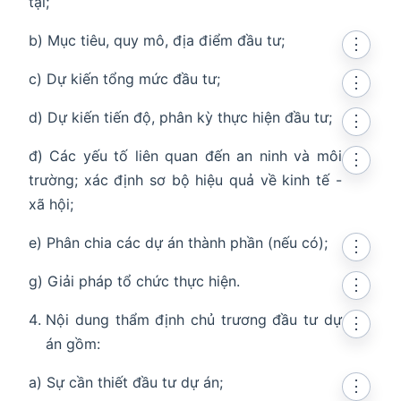
tại;
b) Mục tiêu, quy mô, địa điểm đầu tư;
⋮
c) Dự kiến tổng mức đầu tư;
⋮
d) Dự kiến tiến độ, phân kỳ thực hiện đầu tư;
⋮
đ) Các yếu tố liên quan đến an ninh và môi
⋮
trường; xác định sơ bộ hiệu quả về kinh tế -
xã hội;
e) Phân chia các dự án thành phần (nếu có);
⋮
g) Giải pháp tổ chức thực hiện.
⋮
Nội dung thẩm định chủ trương đầu tư dự
⋮
án gồm:
a) Sự cần thiết đầu tư dự án;
⋮