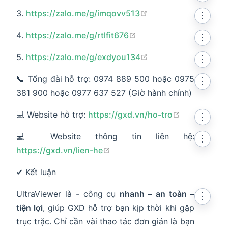
open in new window
https://zalo.me/g/imqovv513
⋮
open in new window
https://zalo.me/g/rtlfit676
⋮
open in new window
https://zalo.me/g/exdyou134
⋮
📞 Tổng đài hỗ trợ: 0974 889 500 hoặc 0975
⋮
381 900 hoặc 0977 637 527 (Giờ hành chính)
open in ne
💻 Website hỗ trợ:
https://gxd.vn/ho-tro
⋮
💻 Website thông tin liên hệ:
⋮
open in new window
https://gxd.vn/lien-he
✔ Kết luận
UltraViewer là - công cụ
nhanh – an toàn –
⋮
tiện lợi
, giúp GXD hỗ trợ bạn kịp thời khi gặp
trục trặc. Chỉ cần vài thao tác đơn giản là bạn