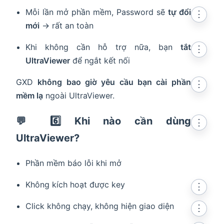
Mỗi lần mở phần mềm, Password sẽ
tự đổi
⋮
mới
→ rất an toàn
Khi không cần hỗ trợ nữa, bạn
tắt
⋮
UltraViewer
để ngắt kết nối
GXD
không bao giờ yêu cầu bạn cài phần
⋮
mềm lạ
ngoài UltraViewer.
💬 6️⃣ Khi nào cần dùng
⋮
UltraViewer?
Phần mềm báo lỗi khi mở
Không kích hoạt được key
⋮
Click không chạy, không hiện giao diện
⋮