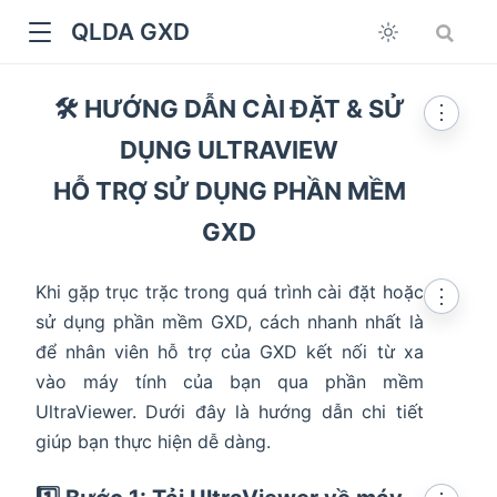
QLDA GXD
🛠 HƯỚNG DẪN CÀI ĐẶT & SỬ
⋮
DỤNG ULTRAVIEW
HỖ TRỢ SỬ DỤNG PHẦN MỀM
GXD
Khi gặp trục trặc trong quá trình cài đặt hoặc
⋮
sử dụng phần mềm GXD, cách nhanh nhất là
để nhân viên hỗ trợ của GXD kết nối từ xa
vào máy tính của bạn qua phần mềm
UltraViewer. Dưới đây là hướng dẫn chi tiết
giúp bạn thực hiện dễ dàng.