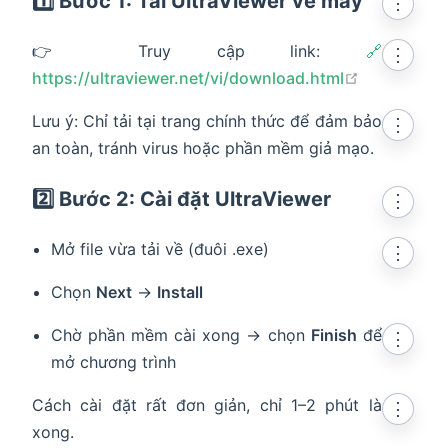
1️⃣ Bước 1: Tải UltraViewer về máy
⋮
👉 Truy cập link:
🔗
⋮
open in ne
https://ultraviewer.net/vi/download.html
Lưu ý: Chỉ tải tại trang chính thức để đảm bảo
⋮
an toàn, tránh virus hoặc phần mềm giả mạo.
2️⃣ Bước 2: Cài đặt UltraViewer
⋮
Mở file vừa tải về (đuôi .exe)
⋮
Chọn
Next
→
Install
Chờ phần mềm cài xong → chọn
Finish
để
⋮
mở chương trình
Cách cài đặt rất đơn giản, chỉ 1–2 phút là
⋮
xong.