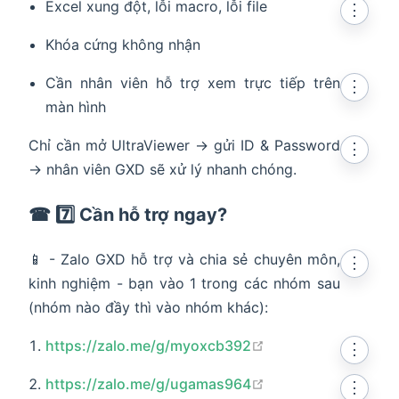
Excel xung đột, lỗi macro, lỗi file
⋮
Khóa cứng không nhận
Cần nhân viên hỗ trợ xem trực tiếp trên
⋮
màn hình
Chỉ cần mở UltraViewer → gửi ID & Password
⋮
→ nhân viên GXD sẽ xử lý nhanh chóng.
☎ 7️⃣ Cần hỗ trợ ngay?
📱 - Zalo GXD hỗ trợ và chia sẻ chuyên môn,
⋮
kinh nghiệm - bạn vào 1 trong các nhóm sau
(nhóm nào đầy thì vào nhóm khác):
open in new windo
https://zalo.me/g/myoxcb392
⋮
open in new windo
https://zalo.me/g/ugamas964
⋮