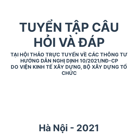
TUYỂN TẬP CÂU
HỎI VÀ ĐÁP
TẠI HỘI THẢO TRỰC TUYẾN VỀ CÁC THÔNG TƯ
HƯỚNG DẪN NGHỊ DỊNH 10/2021/NĐ-CP
DO VIỆN KINH TẾ XÂY DỰNG, BỘ XÂY DỰNG TỔ
CHỨC
Hà Nội - 2021