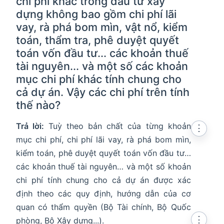
chi phí khác trong đầu tư xây
dựng không bao gồm chi phí lãi
vay, rà phá bom mìn, vật nổ, kiểm
toán, thẩm tra, phê duyệt quyết
toán vốn đầu tư... các khoản thuế
tài nguyên... và một số các khoản
mục chi phí khác tính chung cho
cả dự án. Vậy các chi phí trên tính
thế nào?
Trả lời:
Tuỳ theo bản chất của từng khoản
⋮
mục chi phí, chi phí lãi vay, rà phá bom mìn,
kiểm toán, phê duyệt quyết toán vốn đầu tư…
các khoản thuế tài nguyên… và một số khoản
chi phí tính chung cho cả dự án được xác
định theo các quy định, hướng dẫn của cơ
quan có thẩm quyền (Bộ Tài chính, Bộ Quốc
⋮
phòng, Bộ Xây dựng...).