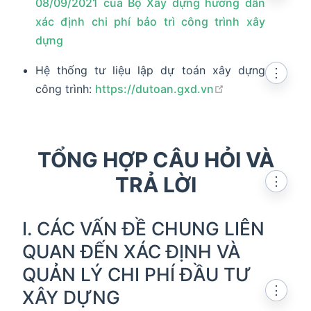
08/09/2021 của Bộ Xây dựng hướng dẫn
xác định chi phí bảo trì công trình xây
dựng
Hệ thống tư liệu lập dự toán xây dựng
⋮
open in new wi
công trình:
https://dutoan.gxd.vn
TỔNG HỢP CÂU HỎI VÀ
TRẢ LỜI
⋮
I. CÁC VẤN ĐỀ CHUNG LIÊN
QUAN ĐẾN XÁC ĐỊNH VÀ
QUẢN LÝ CHI PHÍ ĐẦU TƯ
⋮
XÂY DỰNG