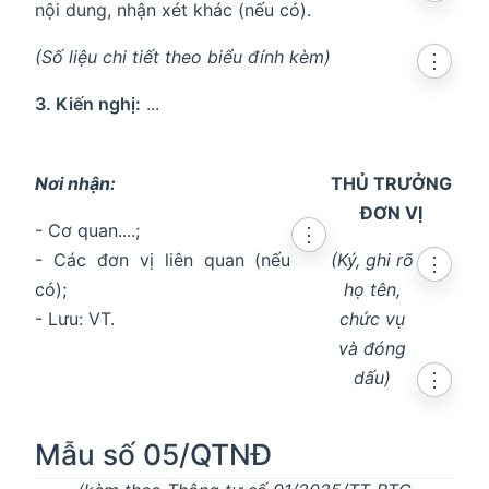
nội dung, nhận xét khác (nếu có).
(Số liệu chi tiết theo biểu đính kèm)
⋮
3. Kiến nghị:
...
Nơi nhận:
THỦ TRƯỞNG
ĐƠN VỊ
- Cơ quan....;
⋮
- Các đơn vị liên quan (nếu
(Ký, ghi rõ
⋮
có);
họ tên,
- Lưu: VT.
chức vụ
và đóng
dấu)
⋮
Mẫu số 05/QTNĐ