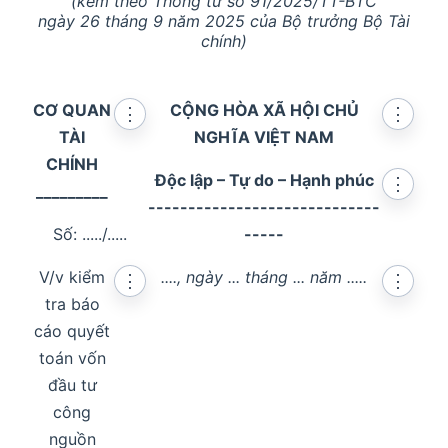
(kèm theo Thông tư số 91/2025/TT-BTC
ngày 26 tháng 9 năm 2025 của Bộ trưởng Bộ Tài
chính)
CƠ QUAN
CỘNG HÒA XÃ HỘI CHỦ
⋮
⋮
TÀI
NGHĨA VIỆT NAM
CHÍNH
Độc lập – Tự do – Hạnh phúc
⋮
_________
-----------------------------
Số: ...../.....
-----
V/v kiểm
...., ngày ... tháng ... năm .....
⋮
⋮
tra báo
cáo quyết
toán vốn
đầu tư
công
nguồn