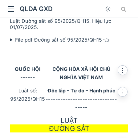
QLDA GXD
Luật Đường sắt số 95/2025/QH15. Hiệu lực
01/07/2025.
File pdf Đường sắt số 95/2025/QH15 👈
QUỐC HỘI
CỘNG HÒA XÃ HỘI CHỦ
⋮
------
NGHĨA VIỆT NAM
Luật số:
Độc lập – Tự do – Hạnh phúc
⋮
95/2025/QH15
-----------------------------
-----
LUẬT
ĐƯỜNG SẮT