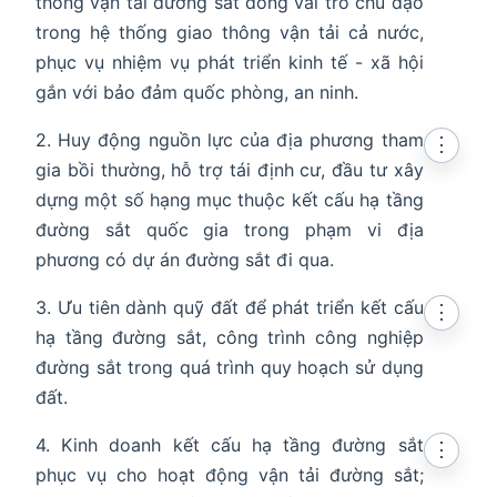
thông vận tải đường sắt đóng vai trò chủ đạo
trong hệ thống giao thông vận tải cả nước,
n in new window
phục vụ nhiệm vụ phát triển kinh tế - xã hội
gắn với bảo đảm quốc phòng, an ninh.
2. Huy động nguồn lực của địa phương tham
⋮
gia bồi thường, hỗ trợ tái định cư, đầu tư xây
dựng một số hạng mục thuộc kết cấu hạ tầng
đường sắt quốc gia trong phạm vi địa
phương có dự án đường sắt đi qua.
3. Ưu tiên dành quỹ đất để phát triển kết cấu
⋮
hạ tầng đường sắt, công trình công nghiệp
đường sắt trong quá trình quy hoạch sử dụng
đất.
4. Kinh doanh kết cấu hạ tầng đường sắt
⋮
phục vụ cho hoạt động vận tải đường sắt;