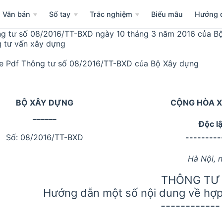
Văn bản
Sổ tay
Trắc nghiệm
Biểu mẫu
Hướng 
g tư số 08/2016/TT-BXD ngày 10 tháng 3 năm 2016 của B
 tư vấn xây dựng
le Pdf Thông tư số 08/2016/TT-BXD của Bộ Xây dựng
BỘ XÂY DỰNG
CỘNG HÒA X
______
Độc l
Số: 08/2016/TT-BXD
---------
Hà Nội, 
THÔNG TƯ
Hướng dẫn một số nội dung về hợp
------------