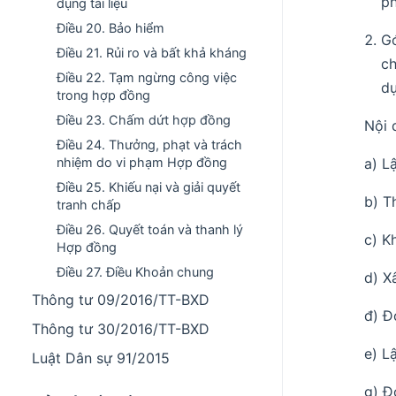
p
dụng tài liệu
Điều 20. Bảo hiểm
Gó
Điều 21. Rủi ro và bất khả kháng
ch
Điều 22. Tạm ngừng công việc
dự
trong hợp đồng
Điều 23. Chấm dứt hợp đồng
Nội 
Điều 24. Thưởng, phạt và trách
a) L
nhiệm do vi phạm Hợp đồng
Điều 25. Khiếu nại và giải quyết
b) Th
tranh chấp
Điều 26. Quyết toán và thanh lý
c) K
Hợp đồng
Điều 27. Điều Khoản chung
d) X
Thông tư 09/2016/TT-BXD
đ) Đ
Thông tư 30/2016/TT-BXD
e) L
Luật Dân sự 91/2015
g) Đ