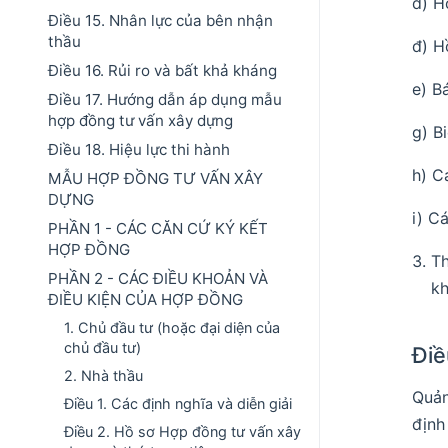
d) H
Điều 15. Nhân lực của bên nhận
thầu
đ) H
Điều 16. Rủi ro và bất khả kháng
e) B
Điều 17. Hướng dẫn áp dụng mẫu
hợp đồng tư vấn xây dựng
g) B
Điều 18. Hiệu lực thi hành
h) C
MẪU HỢP ĐỒNG TƯ VẤN XÂY
DỰNG
i) Cá
PHẦN 1 - CÁC CĂN CỨ KÝ KẾT
HỢP ĐỒNG
Th
PHẦN 2 - CÁC ĐIỀU KHOẢN VÀ
kh
ĐIỀU KIỆN CỦA HỢP ĐỒNG
1. Chủ đầu tư (hoặc đại diện của
chủ đầu tư)
Điề
2. Nhà thầu
Quản
Điều 1. Các định nghĩa và diễn giải
định
Điều 2. Hồ sơ Hợp đồng tư vấn xây