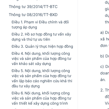
dự
Thông tư 39/2014/TT-BTC
gi
Thông tư 08/2016/TT-BXD
dự
th
Điều 1. Phạm vi Điều chỉnh và đối
tượng áp dụng
a) D
Điều 2. Hồ sơ hợp đồng tư vấn xây
xã h
dựng và thứ tự ưu tiên
đơn 
Điều 3. Quản lý thực hiện hợp đồng
Điều 4. Nội dung, khối lượng công
b) D
việc và sản phẩm của hợp đồng tư
vấn khảo sát xây dựng
c) D
Điều 5. Nội dung, khối lượng công
doan
việc và sản phẩm của hợp đồng tư
án.
vấn lập báo cáo nghiên cứu khả thi
đầu tư xây dựng
Th
Điều 6. Nội dung, khối lượng công
đồ
việc và sản phẩm của hợp đồng tư
Vi
vấn thiết kế xây dựng công trình