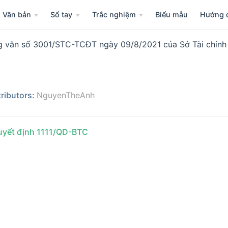
Văn bản
Sổ tay
Trắc nghiệm
Biểu mẫu
Hướng 
 văn số 3001/STC-TCĐT ngày 09/8/2021 của Sở Tài chính
ributors:
NguyenTheAnh
yết định 1111/QD-BTC