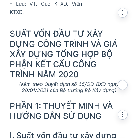
- Lưu: VT, Cục KTXD, Viện
KTXD.
⋮
SUẤT VỐN ĐẦU TƯ XÂY
DỰNG CÔNG TRÌNH VÀ GIÁ
XÂY DỰNG TỔNG HỢP BỘ
PHẬN KẾT CẤU CÔNG
TRÌNH NĂM 2020
(Kèm theo Quyết định số 65/QĐ-BXD ngày
⋮
20/01/2021 của Bộ trưởng Bộ Xây dựng)
PHẦN 1: THUYẾT MINH VÀ
HƯỚNG DẪN SỬ DỤNG
⋮
I. Suất vốn đầu tư xây dựng