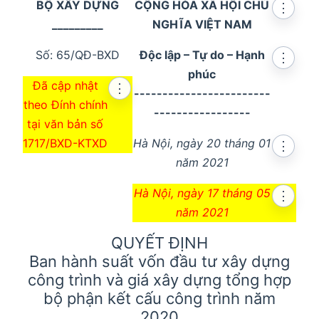
BỘ XÂY DỰNG
CỘNG HÒA XÃ HỘI CHỦ
⋮
_________
NGHĨA VIỆT NAM
Số: 65/QĐ-BXD
Độc lập – Tự do – Hạnh
⋮
phúc
Đã cập nhật
⋮
------------------------
theo Đính chính
-----------------
tại văn bản số
en in new window
1717/BXD-KTXD
Hà Nội, ngày 20 tháng 01
⋮
năm 2021
Hà Nội, ngày 17 tháng 05
⋮
năm 2021
n in new window
QUYẾT ĐỊNH
en in new window
Ban hành suất vốn đầu tư xây dựng
công trình và giá xây dựng tổng hợp
en in new window
bộ phận kết cấu công trình năm
2020