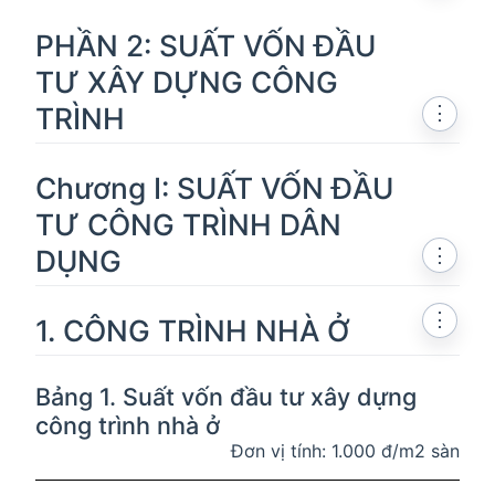
PHẦN 2: SUẤT VỐN ĐẦU
TƯ XÂY DỰNG CÔNG
TRÌNH
⋮
Chương I: SUẤT VỐN ĐẦU
TƯ CÔNG TRÌNH DÂN
DỤNG
⋮
⋮
1. CÔNG TRÌNH NHÀ Ở
Bảng 1. Suất vốn đầu tư xây dựng
công trình nhà ở
Đơn vị tính: 1.000 đ/m2 sàn