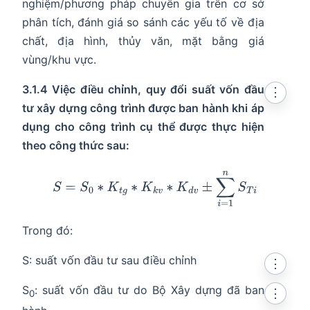
nghiệm/phương pháp chuyên gia trên cơ sở
phân tích, đánh giá so sánh các yếu tố về địa
chất, địa hình, thủy văn, mặt bằng giá
vùng/khu vực.
3.1.4 Việc điều chỉnh, quy đổi suất vốn đầu
⋮
tư xây dựng công trình được ban hành khi áp
dụng cho công trình cụ thể được thực hiện
theo công thức sau:
S
=
S
0
∗
K
t
g
∗
K
k
v
∗
K
d
v
±
∑
i
=
1
n
S
T
i
Trong đó:
S: suất vốn đầu tư sau điều chỉnh
⋮
S
: suất vốn đầu tư do Bộ Xây dựng đã ban
⋮
0