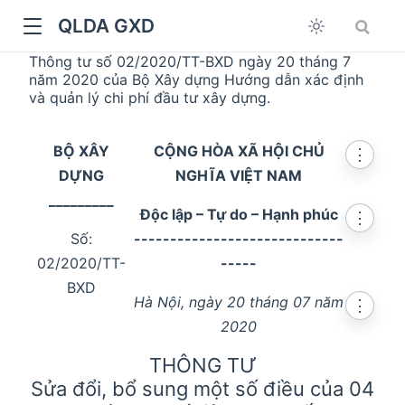
QLDA GXD
Thông tư số 02/2020/TT-BXD ngày 20 tháng 7
năm 2020 của Bộ Xây dựng Hướng dẫn xác định
và quản lý chi phí đầu tư xây dựng.
BỘ XÂY
CỘNG HÒA XÃ HỘI CHỦ
⋮
DỰNG
NGHĨA VIỆT NAM
_________
Độc lập – Tự do – Hạnh phúc
⋮
Số:
-----------------------------
02/2020/TT-
-----
BXD
Hà Nội, ngày 20 tháng 07 năm
⋮
2020
THÔNG TƯ
Sửa đổi, bổ sung một số điều của 04