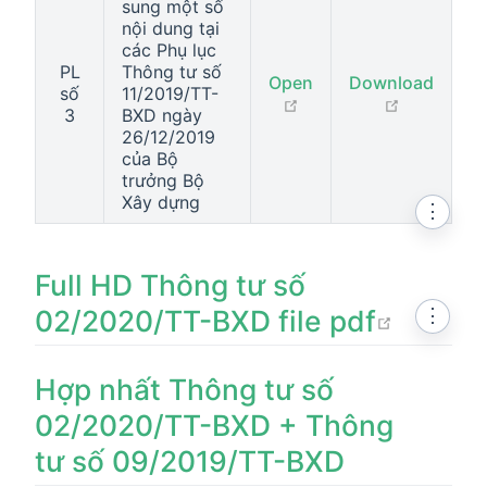
sung một số
nội dung tại
các Phụ lục
PL
Thông tư số
Open
Download
số
11/2019/TT-
open in new window
open in n
3
BXD ngày
26/12/2019
của Bộ
trưởng Bộ
Xây dựng
⋮
Full HD Thông tư số
open i
02/2020/TT-BXD file pdf
⋮
Hợp nhất Thông tư số
02/2020/TT-BXD + Thông
tư số 09/2019/TT-BXD