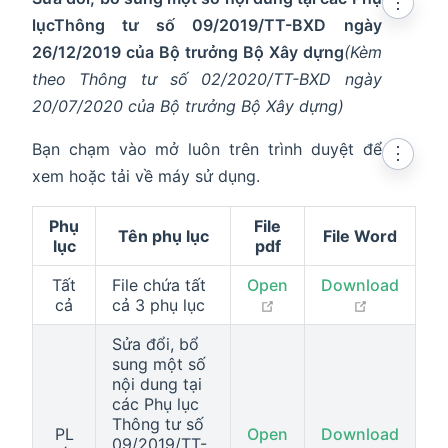
⋮
lục
Thông tư số 09/2019/TT-BXD ngày
26/12/2019 của Bộ trưởng Bộ Xây dựng
(Kèm
theo Thông tư số 02/2020/TT-BXD ngày
20/07/2020 của Bộ trưởng Bộ Xây dựng)
Bạn chạm vào mở luôn trên trình duyệt để
⋮
xem hoặc tải về máy sử dụng.
Phụ
File
Tên phụ lục
File Word
lục
pdf
Tất
File chứa tất
Open
Download
open in new window
open in n
cả
cả 3 phụ lục
Sửa đổi, bổ
sung một số
nội dung tại
các Phụ lục
Thông tư số
PL
Open
Download
09/2019/TT-