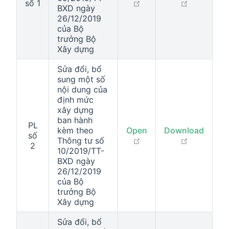
open in new window
open in n
số 1
BXD ngày
26/12/2019
của Bộ
trưởng Bộ
Xây dựng
Sửa đổi, bổ
sung một số
nội dung của
định mức
xây dựng
ban hành
PL
kèm theo
Open
Download
số
open in new window
open in n
Thông tư số
2
10/2019/TT-
BXD ngày
26/12/2019
của Bộ
trưởng Bộ
Xây dựng
Sửa đổi, bổ