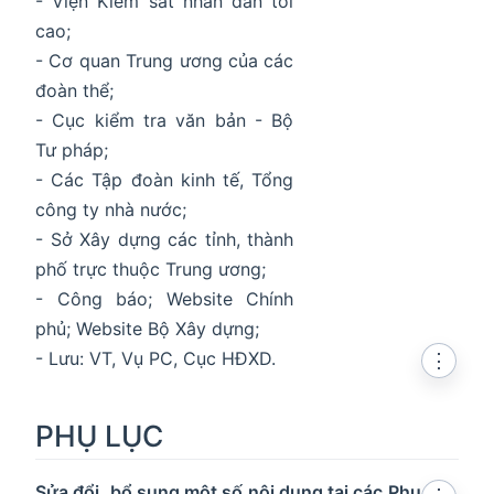
- Viện Kiểm sát nhân dân tối
cao;
- Cơ quan Trung ương của các
đoàn thể;
- Cục kiểm tra văn bản - Bộ
Tư pháp;
- Các Tập đoàn kinh tế, Tổng
công ty nhà nước;
- Sở Xây dựng các tỉnh, thành
phố trực thuộc Trung ương;
- Công báo; Website Chính
phủ; Website Bộ Xây dựng;
- Lưu: VT, Vụ PC, Cục HĐXD.
⋮
PHỤ LỤC
Sửa đổi, bổ sung một số nội dung tại các Phụ