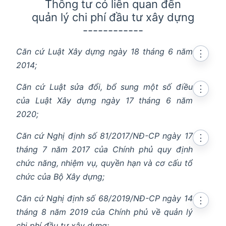
Thông tư có liên quan đến
quản lý chi phí đầu tư xây dựng
------------
Căn cứ Luật Xây dựng ngày 18 tháng 6 năm
⋮
2014;
Căn cứ Luật sửa đổi, bổ sung một số điều
⋮
en in new window
của Luật Xây dựng ngày 17 tháng 6 năm
2020;
Căn cứ Nghị định số 81/2017/NĐ-CP ngày 17
⋮
tháng 7 năm 2017 của Chính phủ quy định
chức năng, nhiệm vụ, quyền hạn và cơ cấu tổ
n in new window
chức của Bộ Xây dựng;
en in new window
Căn cứ Nghị định số 68/2019/NĐ-CP ngày 14
en in new window
⋮
tháng 8 năm 2019 của Chính phủ về quản lý
chi phí đầu tư xây dựng;