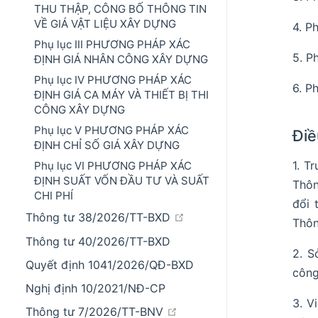
THU THẬP, CÔNG BỐ THÔNG TIN
VỀ GIÁ VẬT LIỆU XÂY DỰNG
4. P
Phụ lục III PHƯƠNG PHÁP XÁC
5. P
ĐỊNH GIÁ NHÂN CÔNG XÂY DỰNG
Phụ lục IV PHƯƠNG PHÁP XÁC
6. P
ĐỊNH GIÁ CA MÁY VÀ THIẾT BỊ THI
CÔNG XÂY DỰNG
Phụ lục V PHƯƠNG PHÁP XÁC
Điề
ĐỊNH CHỈ SỐ GIÁ XÂY DỰNG
1. T
Phụ lục VI PHƯƠNG PHÁP XÁC
ĐỊNH SUẤT VỐN ĐẦU TƯ VÀ SUẤT
Thôn
CHI PHÍ
đổi 
open in new window
Thông tư 38/2026/TT-BXD
Thôn
Thông tư 40/2026/TT-BXD
2. S
Quyết định 1041/2026/QĐ-BXD
công
Nghị định 10/2021/NĐ-CP
3. V
open in new window
Thông tư 7/2026/TT-BNV