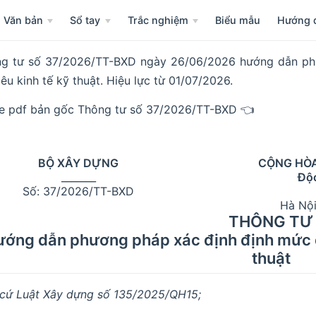
Văn bản
Sổ tay
Trắc nghiệm
Biểu mẫu
Hướng 
g tư số 37/2026/TT-BXD ngày 26/06/2026 hướng dẫn ph
tiêu kinh tế kỹ thuật. Hiệu lực từ 01/07/2026.
le pdf bản gốc Thông tư số 37/2026/TT-BXD 👈
BỘ XÂY DỰNG
CỘNG HÒA
_______
Độc
Số: 37/2026/TT-BXD
Hà Nội
THÔNG TƯ
ớng dẫn phương pháp xác định định mức dự
thuật
cứ Luật Xây dựng số 135/2025/QH15;