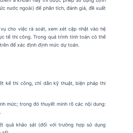
 điểm a khoản này thì được phép sử dụng định
c nước ngoài) để phân tích, đánh giá, đề xuất
 vụ cho việc rà soát, xem xét cập nhật vào hệ
c tế thi công. Trong quá trình tính toán có thể
 trên để xác định định mức dự toán.
t kế thi công, chỉ dẫn kỹ thuật, biện pháp thi
 định mức; trong đó thuyết minh rõ các nội dung:
.
kết quả khảo sát (đối với trường hợp sử dụng
 tế).