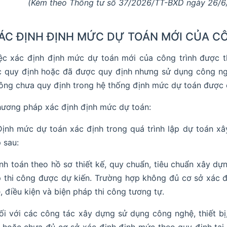
(Kèm theo Thông tư số 37/2026/TT-BXD ngày 26/6
 XÁC ĐỊNH ĐỊNH MỨC DỰ TOÁN MỚI CỦA C
iệc xác định định mức dự toán mới của công trình được 
 quy định hoặc đã được quy định nhưng sử dụng công nghệ
công chưa quy định trong hệ thống định mức dự toán được
hương pháp xác định định mức dự toán:
 Định mức dự toán xác định trong quá trình lập dự toán 
 sau:
ính toán theo hồ sơ thiết kế, quy chuẩn, tiêu chuẩn xây dựn
 thi công được dự kiến. Trường hợp không đủ cơ sở xác đị
, điều kiện và biện pháp thi công tương tự.
ối với các công tác xây dựng sử dụng công nghệ, thiết bị