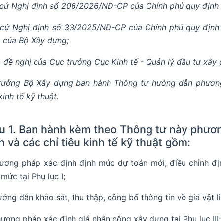
cứ Nghị định số 206/2026/NĐ-CP của Chính phủ quy định chi
cứ Nghị định số 33/2025/NĐ-CP của Chính phủ quy định 
 của Bộ Xây dựng;
 đề nghị của Cục trưởng Cục Kinh tế - Quản lý đầu tư xây 
rưởng Bộ Xây dựng ban hành Thông tư hướng dẫn phương
kinh tế kỹ thuật.
u 1. Ban hành kèm theo Thông tư này phươ
n và các chỉ tiêu kinh tế kỹ thuật gồm:
hương pháp xác định định mức dự toán mới, điều chỉnh đị
 mức tại Phụ lục I;
ướng dẫn khảo sát, thu thập, công bố thông tin về giá vật li
hương pháp xác định giá nhân công xây dựng tại Phụ lục III;