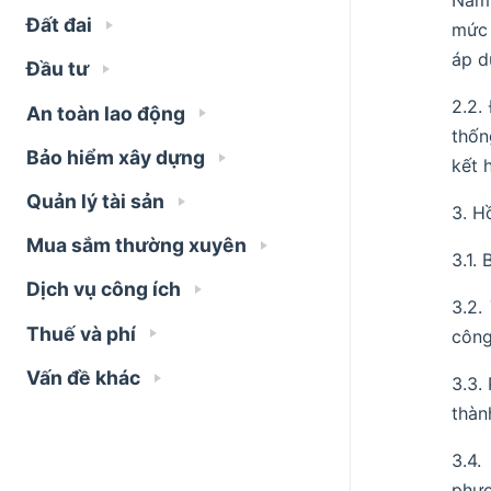
Nam 
Đất đai
mức 
áp d
Đầu tư
2.2.
An toàn lao động
thốn
Bảo hiểm xây dựng
kết 
Quản lý tài sản
3. H
Mua sắm thường xuyên
3.1.
Dịch vụ công ích
3.2.
Thuế và phí
công
Vấn đề khác
3.3.
thàn
3.4.
phươ