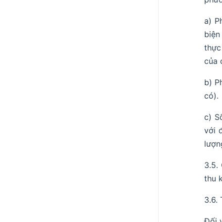
a) P
biện
thực
của 
b) P
có).
c) S
với 
lượn
3.5.
thu k
3.6.
Đối 