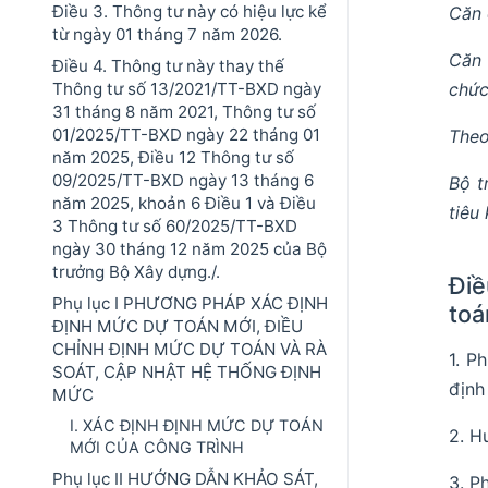
Điều 3. Thông tư này có hiệu lực kể
Căn 
từ ngày 01 tháng 7 năm 2026.
Căn 
Điều 4. Thông tư này thay thế
chức
Thông tư số 13/2021/TT-BXD ngày
31 tháng 8 năm 2021, Thông tư số
01/2025/TT-BXD ngày 22 tháng 01
Theo
năm 2025, Điều 12 Thông tư số
09/2025/TT-BXD ngày 13 tháng 6
Bộ t
năm 2025, khoản 6 Điều 1 và Điều
tiêu 
3 Thông tư số 60/2025/TT-BXD
ngày 30 tháng 12 năm 2025 của Bộ
trưởng Bộ Xây dựng./.
Điề
Phụ lục I PHƯƠNG PHÁP XÁC ĐỊNH
toá
ĐỊNH MỨC DỰ TOÁN MỚI, ĐIỀU
CHỈNH ĐỊNH MỨC DỰ TOÁN VÀ RÀ
1. P
SOÁT, CẬP NHẬT HỆ THỐNG ĐỊNH
định
MỨC
I. XÁC ĐỊNH ĐỊNH MỨC DỰ TOÁN
2. H
MỚI CỦA CÔNG TRÌNH
Phụ lục II HƯỚNG DẪN KHẢO SÁT,
3. P