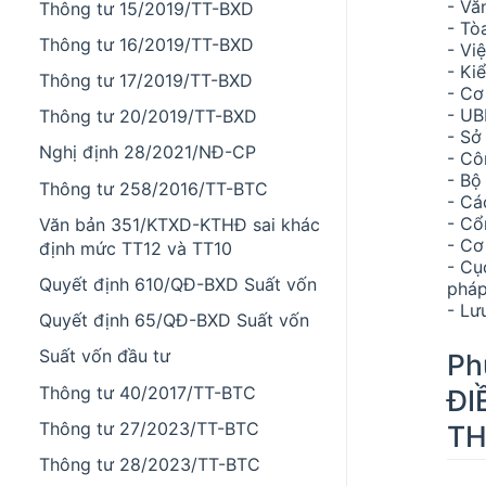
- Vă
Thông tư 15/2019/TT-BXD
- Tò
Thông tư 16/2019/TT-BXD
- Vi
- Ki
Thông tư 17/2019/TT-BXD
- Cơ
- UB
Thông tư 20/2019/TT-BXD
- Sở
Nghị định 28/2021/NĐ-CP
- Cô
- Bộ
Thông tư 258/2016/TT-BTC
- Cá
- Cổ
Văn bản 351/KTXD-KTHĐ sai khác
- Cơ
định mức TT12 và TT10
- Cụ
Quyết định 610/QĐ-BXD Suất vốn
pháp
- Lư
Quyết định 65/QĐ-BXD Suất vốn
Suất vốn đầu tư
Ph
Thông tư 40/2017/TT-BTC
ĐI
Thông tư 27/2023/TT-BTC
TH
Thông tư 28/2023/TT-BTC