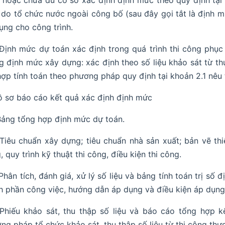
hoặc chưa đủ cơ sở xác định định mức theo quy định tại
do tổ chức nước ngoài công bố (sau đây gọi tắt là định mứ
ụng cho công trình.
 Định mức dự toán xác định trong quá trình thi công phục
g định mức xây dựng: xác định theo số liệu khảo sát từ thự
hợp tính toán theo phương pháp quy định tại khoản 2.1 nêu
ồ sơ báo cáo kết quả xác định định mức
 Bảng tổng hợp định mức dự toán.
 Tiêu chuẩn xây dựng; tiêu chuẩn nhà sản xuất; bản vẽ thiế
, quy trình kỹ thuật thi công, điều kiện thi công.
 Phân tích, đánh giá, xử lý số liệu và bảng tính toán trị số
h phần công việc, hướng dẫn áp dụng và điều kiện áp dụng
 Phiếu khảo sát, thu thập số liệu và báo cáo tổng hợp 
ng pháp tổ chức khảo sát, thu thập số liệu từ thi công thực