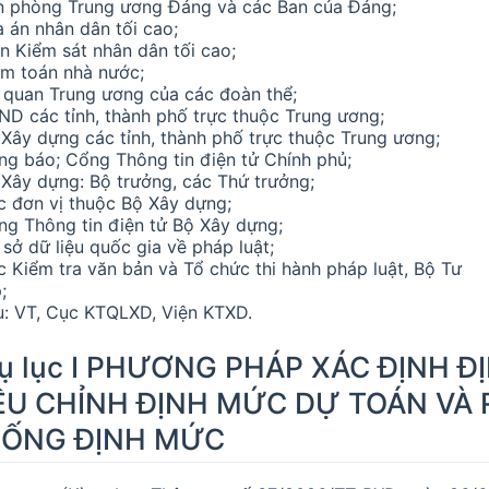
n phòng Trung ương Đảng và các Ban của Đảng;
a án nhân dân tối cao;
ện Kiểm sát nhân dân tối cao;
ểm toán nhà nước;
 quan Trung ương của các đoàn thể;
ND các tỉnh, thành phố trực thuộc Trung ương;
 Xây dựng các tỉnh, thành phố trực thuộc Trung ương;
ng báo; Cổng Thông tin điện tử Chính phủ;
 Xây dựng: Bộ trưởng, các Thứ trưởng;
c đơn vị thuộc Bộ Xây dựng;
ng Thông tin điện tử Bộ Xây dựng;
 sở dữ liệu quốc gia về pháp luật;
c Kiểm tra văn bản và Tổ chức thi hành pháp luật, Bộ Tư
;
u: VT, Cục KTQLXD, Viện KTXD.
ụ lục I PHƯƠNG PHÁP XÁC ĐỊNH 
ỀU CHỈNH ĐỊNH MỨC DỰ TOÁN VÀ 
ỐNG ĐỊNH MỨC