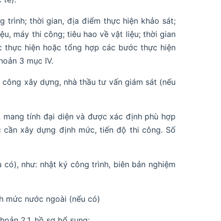
 trình; thời gian, địa điểm thực hiện khảo sát;
iệu, máy thi công; tiêu hao về vật liệu; thời gian
c thực hiện hoặc tổng hợp các bước thực hiện
hoản 3 mục IV.
i công xây dựng, nhà thầu tư vấn giám sát (nếu
, mang tính đại diện và được xác định phù hợp
c cần xây dựng định mức, tiến độ thi công. Số
u có), như: nhật ký công trình, biên bản nghiệm
ịnh mức nước ngoài (nếu có)
oản 2.1, hồ sơ bổ sung: