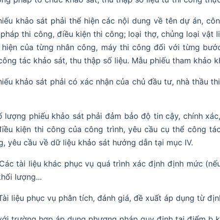
hiếu khảo sát phải thể hiện các nội dung về tên dự án, công
 pháp thi công, điều kiện thi công; loại thợ, chủng loại vật l
 hiện của từng nhân công, máy thi công đối với từng bướ
công tác khảo sát, thu thập số liệu. Mẫu phiếu tham khảo k
hiếu khảo sát phải có xác nhận của chủ đầu tư, nhà thầu th
ố lượng phiếu khảo sát phải đảm bảo độ tin cậy, chính xác
điều kiện thi công của công trình, yêu cầu cụ thể công tá
g, yêu cầu về dữ liệu khảo sát hướng dẫn tại mục IV.
 Các tài liệu khác phục vụ quá trình xác định định mức (nế
hối lượng...
 Tài liệu phục vụ phân tích, đánh giá, đề xuất áp dụng từ đ
với trường hợp áp dụng phương pháp quy định tại điểm b kh