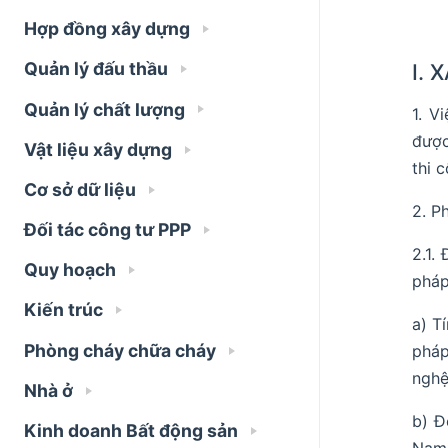
Hợp đồng xây dựng
Quản lý đấu thầu
I.
Quản lý chất lượng
1. V
được
Vật liệu xây dựng
thi 
Cơ sở dữ liệu
2. P
Đối tác công tư PPP
2.1.
Quy hoạch
pháp
Kiến trúc
a) T
Phòng cháy chữa cháy
pháp
nghệ
Nhà ở
b) Đ
Kinh doanh Bất động sản