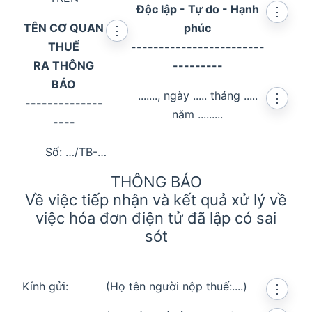
Độc lập - Tự do - Hạnh
⋮
TÊN CƠ QUAN
phúc
⋮
THUẾ
------------------------
RA THÔNG
---------
BÁO
......., ngày ..... tháng .....
⋮
--------------
năm .........
----
Số: …/TB-…
THÔNG BÁO
Về việc tiếp nhận và kết quả xử lý về
việc hóa đơn điện tử đã lập có sai
sót
Kính gửi:
(Họ tên người nộp thuế:....)
⋮