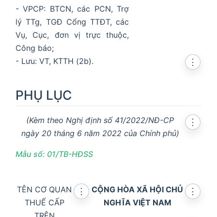
- VPCP: BTCN, các PCN, Trợ
lý TTg, TGĐ Cổng TTĐT, các
Vụ, Cục, đơn vị trực thuộc,
Công báo;
- Lưu: VT, KTTH (2b).
⋮
PHỤ LỤC
(Kèm theo Nghị định số 41/2022/NĐ-CP
⋮
ngày 20 tháng 6 năm 2022 của Chính phủ)
Mẫu số: 01/TB-HĐSS
TÊN CƠ QUAN
CỘNG HÒA XÃ HỘI CHỦ
⋮
⋮
THUẾ CẤP
NGHĨA VIỆT NAM
TRÊN