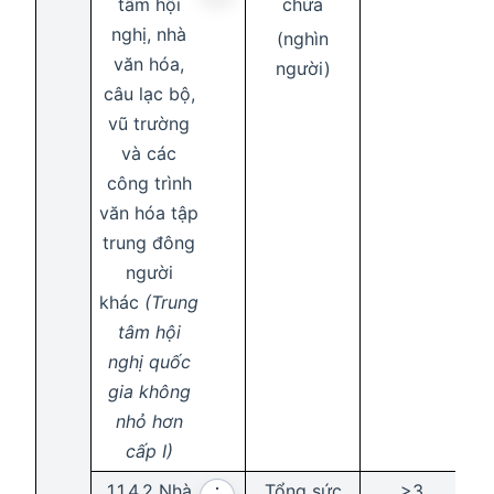
tâm hội
chứa
nghị, nhà
(nghìn
văn hóa,
người)
câu lạc bộ,
vũ trường
và các
công trình
văn hóa tập
trung đông
người
khác
(Trung
tâm hội
nghị quốc
gia không
nhỏ hơn
cấp I)
1.1.4.2 Nhà
Tổng sức
>3