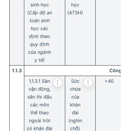
sinh học
học
(
Cấp độ an
(ATSH)
toàn sinh
học xác
định theo
quy định
của ngành
y tế
)
1.1.3
Công trìn
1.1.3.1 Sân
Sức
>40
>
⋮
⋮
vận động,
chứa
sân thi đấu
của
các môn
khán
thể thao
đài
ngoài trời
(nghìn
có khán đài
chỗ̃)