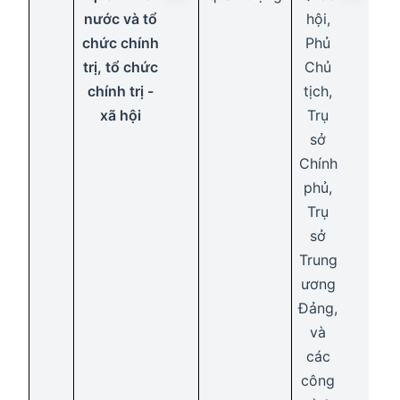
nước và tổ
hội,
T
chức chính
Phủ
H
trị, tổ chức
Chủ
U
chính trị -
tịch,
t
xã hội
Trụ
sở
T
cụ
Chính
phủ,
t
đư
Trụ
Tò
sở
n
d
Trung
V
ương
k
Đảng,
n
và
dâ
c
các
công