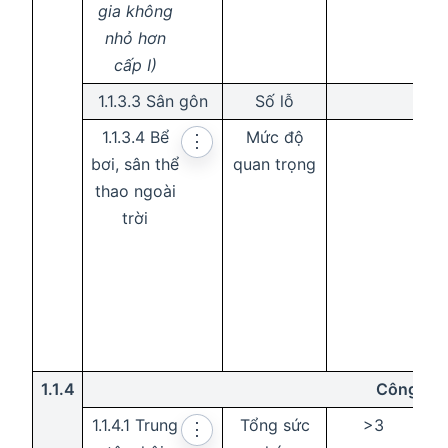
gia không
nhỏ hơn
cấp I)
1.1.3.3 Sân gôn
Số lỗ
1.1.3.4 Bể
Mức độ
⋮
bơi, sân thể
quan trọng
thao ngoài
trời
1.1.4
Công trì
1.1.4.1 Trung
Tổng sức
>3
⋮