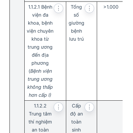
1.1.2.1 Bệnh
Tổng
>1.000
⋮
⋮
viện đa
số
khoa, bệnh
giường
viện chuyên
bệnh
khoa từ
lưu trú
trung ương
đến địa
phương
(
Bệnh viện
trung ương
không thấp
hơn cấp I)
1.1.2.2
Cấp
A
⋮
⋮
Trung tâm
độ an
thí nghiệm
toàn
an toàn
sinh