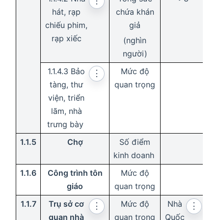
⋮
hát, rạp
chứa khán
chiếu phim,
giả
rạp xiếc
(nghìn
người)
1.1.4.3 Bảo
Mức độ
Q
⋮
tàng, thư
quan trọng
viện, triển
lãm, nhà
trưng bày
1.1.5
Chợ
Số điểm
kinh doanh
1.1.6
Công trình tôn
Mức độ
giáo
quan trọng
Tr
1.1.7
Trụ sở cơ
Mức độ
Nhà
⋮
⋮
quan nhà
quan trọng
Quốc
v