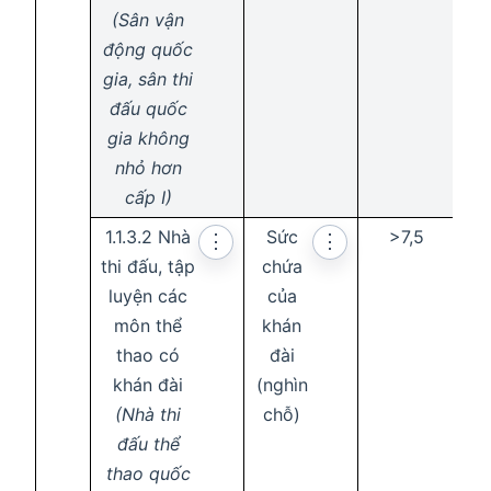
(Sân vận
động quốc
gia, sân thi
đấu quốc
gia không
nhỏ hơn
cấp I)
1.1.3.2 Nhà
Sức
>7,5
⋮
⋮
thi đấu, tập
chứa
luyện các
của
môn thể
khán
thao có
đài
khán đài
(nghìn
(Nhà thi
chỗ)
đấu thể
thao quốc