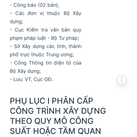
- Công báo (02 bản);
- Các đơn vị thuộc Bộ Xây
dựng;
- Cục Kiểm tra văn bản quy
phạm pháp luật - Bộ Tư pháp;
- Sở Xây dựng các tỉnh, thành
phố trực thuộc Trung ương;
- Cổng Thông tin điện tử của
Bộ Xây dựng;
- Lưu: VT, Cục GĐ.
⋮
PHỤ LỤC I PHÂN CẤP
CÔNG TRÌNH XÂY DỰNG
THEO QUY MÔ CÔNG
SUẤT HOẶC TẦM QUAN