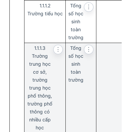
1.1.1.2
Tổng
⋮
Trường tiểu học
số học
sinh
toàn
trường
1.1.1.3
Tổng
⋮
⋮
Trường
số học
trung học
sinh
cơ sở,
toàn
trường
trường
trung học
phổ thông,
trường phổ
thông có
nhiều cấp
học