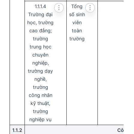
1.1.1.4
Tổng
⋮
⋮
Trường đại
số sinh
học, trường
viên
cao đẳng;
toàn
trường
trường
trung học
chuyên
nghiệp,
trường dạy
nghề,
trường
công nhân
kỹ thuật,
trường
nghiệp vụ
1.1.2
Công tr