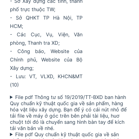
- Sở Xây dựng các tỉnh, thành
phố trực thuộc TW;
- Sở QHKT TP Hà Nội, TP
HCM;
- Các Cục, Vụ, Viện, Văn
phòng, Thanh tra XD;
- Công báo, Website của
Chính phủ, Website của Bộ
Xây dựng;
- Lưu: VT, VLXD, KHCN&MT
(10)
File pdf Thông tư số 19/2019/TT-BXD ban hành
Quy chuẩn kỹ thuật quốc gia về sản phẩm, hàng
hóa vật liệu xây dựng. Bạn để ý có cái nút nhỏ để
tải file về máy ở góc trên bên phải tài liệu, huơ
chuột tới đó là chuyển sang hình bàn tay để kích
tải văn bản về nhé.
File pdf Quy chuẩn kỹ thuật quốc gia về sản