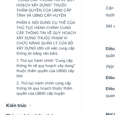
HOẠCH XÂY DỰNG" THUỘC
Căn 
THẨM QUYỀN CỦA UBND CẤP
hướn
TỈNH VÀ UBND CẤP HUYỆN
PHẦN II. NỘI DUNG CỤ THỂ CỦA
Xét 
THỦ TỤC HÀNH CHÍNH CUNG
CẤP THÔNG TIN VỀ QUY HOẠCH
XÂY DỰNG THUỘC PHẠM VI
CHỨC NĂNG QUẢN LÝ CỦA BỘ
Điều
XÂY DỰNG (đối với việc cung cấp
thông tin bằng văn bản).
quản
1. Thủ tục hành chính "Cung cấp
thông tin về quy hoạch xây dựng"
(Nội
thuộc thẩm quyền của UBND cấp
tỉnh
Điều
2. Thủ tục hành chính cung cấp
Điều
thông tin quy hoạch thuộc thẩm
quyền của UBND cấp huyện
quan
Kiến trúc
Nơi 