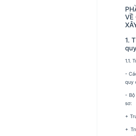
PH
VỀ
XÂ
1. 
quy
1.1. 
- Cá
quy 
- Bộ
sơ:
+ Tr
+ Tr