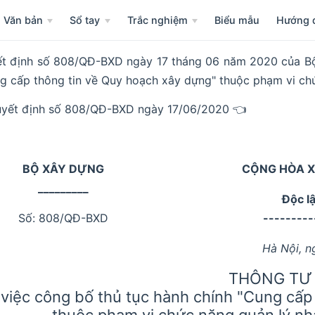
Văn bản
Sổ tay
Trắc nghiệm
Biểu mẫu
Hướng 
t định số 808/QĐ-BXD ngày 17 tháng 06 năm 2020 của Bộ 
g cấp thông tin về Quy hoạch xây dựng" thuộc phạm vi ch
yết định số 808/QĐ-BXD ngày 17/06/2020 👈
BỘ XÂY DỰNG
CỘNG HÒA X
_________
Độc l
Số: 808/QĐ-BXD
---------
Hà Nội, n
THÔNG TƯ
việc công bố thủ tục hành chính "Cung cấp
thuộc phạm vi chức năng quản lý n