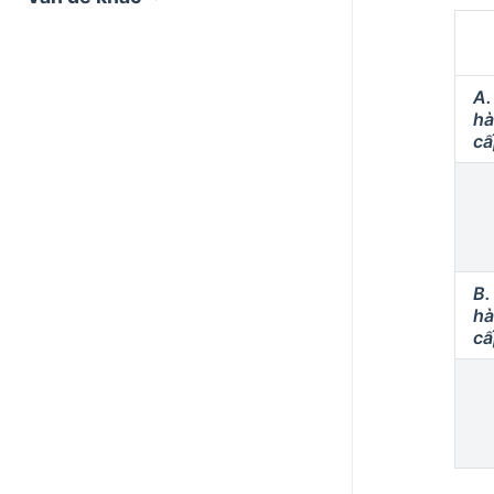
A.
hà
cấ
B.
hà
cấ