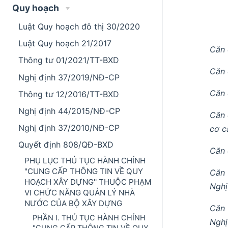
Quy hoạch
Luật Quy hoạch đô thị 30/2020
Luật Quy hoạch 21/2017
Căn 
Thông tư 01/2021/TT-BXD
Căn 
Nghị định 37/2019/NĐ-CP
Căn 
Thông tư 12/2016/TT-BXD
Nghị định 44/2015/NĐ-CP
Căn 
Nghị định 37/2010/NĐ-CP
cơ c
Quyết định 808/QĐ-BXD
Căn 
PHỤ LỤC THỦ TỤC HÀNH CHÍNH
"CUNG CẤP THÔNG TIN VỀ QUY
Căn 
HOẠCH XÂY DỰNG'' THUỘC PHẠM
Nghị
VI CHỨC NĂNG QUẢN LÝ NHÀ
NƯỚC CỦA BỘ XÂY DỰNG
Căn 
PHẦN I. THỦ TỤC HÀNH CHÍNH
Nghị
"CUNG CẤP THÔNG TIN VỀ QUY