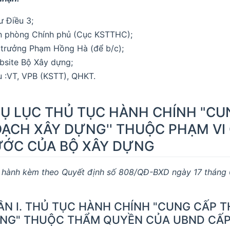
ư Điều 3;
n phòng Chính phủ (Cục KSTTHC);
 trưởng Phạm Hồng Hà (để b/c);
bsite Bộ Xây dựng;
u :VT, VPB (KSTT), QHKT.
Ụ LỤC THỦ TỤC HÀNH CHÍNH "CU
ẠCH XÂY DỰNG'' THUỘC PHẠM VI
ỚC CỦA BỘ XÂY DỰNG
 hành kèm theo Quyết định số 808/QĐ-BXD ngày 17 tháng
ẦN I. THỦ TỤC HÀNH CHÍNH "CUNG CẤP 
NG" THUỘC THẨM QUYỀN CỦA UBND CẤP 