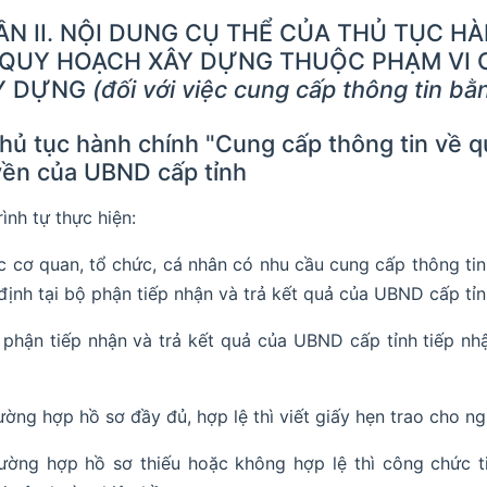
ẦN II. NỘI DUNG CỤ THỂ CỦA THỦ TỤC H
 QUY HOẠCH XÂY DỰNG THUỘC PHẠM VI 
Y DỰNG
(đối với việc cung cấp thông tin bằ
Thủ tục hành chính "Cung cấp thông tin về
ền của UBND cấp tỉnh
Trình tự thực hiện:
c cơ quan, tổ chức, cá nhân có nhu cầu cung cấp thông ti
định tại bộ phận tiếp nhận và trả kết quả của UBND cấp tỉn
 phận tiếp nhận và trả kết quả của UBND cấp tỉnh tiếp nhậ
ường hợp hồ sơ đầy đủ, hợp lệ thì viết giấy hẹn trao cho ng
ường hợp hồ sơ thiếu hoặc không hợp lệ thì công chức 