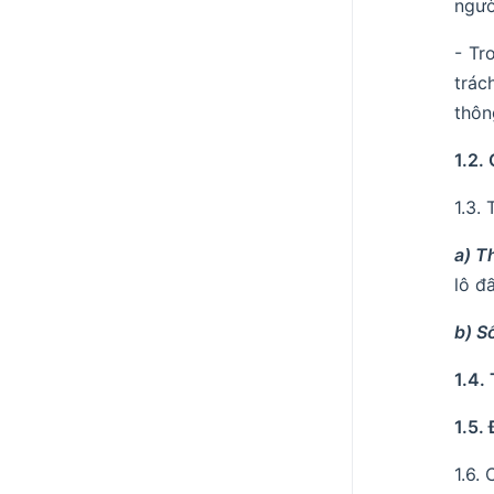
ngườ
- Tr
trác
thôn
1.2.
1.3.
a) T
lô đ
b) S
1.4.
1.5.
1.6.