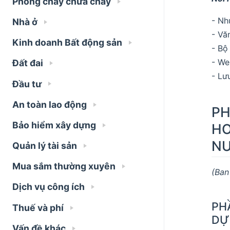
Phòng cháy chữa cháy
- Nh
Nhà ở
- Vă
Kinh doanh Bất động sản
- Bộ
- We
Đất đai
- Lư
Đầu tư
An toàn lao động
PH
Bảo hiểm xây dựng
HO
NƯ
Quản lý tài sản
Mua sắm thường xuyên
(Ban
Dịch vụ công ích
PH
Thuế và phí
DỰ
Vấn đề khác