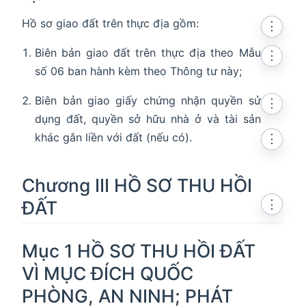
Hồ sơ giao đất trên thực địa gồm:
⋮
Biên bản giao đất trên thực địa theo Mẫu
⋮
số 06 ban hành kèm theo Thông tư này;
Biên bản giao giấy chứng nhận quyền sử
⋮
dụng đất, quyền sở hữu nhà ở và tài sản
khác gắn liền với đất (nếu có).
⋮
Chương III HỒ SƠ THU HỒI
ĐẤT
⋮
Mục 1 HỒ SƠ THU HỒI ĐẤT
VÌ MỤC ĐÍCH QUỐC
PHÒNG, AN NINH; PHÁT