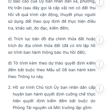
c) Báo cáo của Ủy ban nhân dân xã, phường,
⋮
thị trấn (sau đây gọi là cấp xã) nơi có đất thu
hồi về quá trình vận động, thuyết phục người
sử dụng đất theo quy định để thực hiện điều
tra, khảo sát, đo đạc, kiểm đếm;
d) Trích lục bản đồ địa chính thửa đất hoặc
⋮
trích đo địa chính thửa đất (đã có khi lập hồ
sơ trình ban hành thông báo thu hồi đất);
đ) Tờ trình kèm theo dự thảo quyết định kiểm
⋮
đếm bắt buộc theo Mẫu số 08 ban hành kèm
theo Thông tư này.
Hồ sơ trình Chủ tịch Ủy ban nhân dân cấp
⋮
huyện ban hành quyết định cưỡng chế thực
hiện quyết định kiểm đếm bắt buộc do
Phòng Tài nguyên và Môi trường lập gồm: