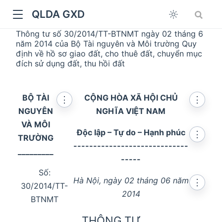
QLDA GXD
Thông tư số 30/2014/TT-BTNMT ngày 02 tháng 6
năm 2014 của Bộ Tài nguyên và Môi trường Quy
định về hồ sơ giao đất, cho thuê đất, chuyển mục
đích sử dụng đất, thu hồi đất
BỘ TÀI
CỘNG HÒA XÃ HỘI CHỦ
⋮
⋮
NGUYÊN
NGHĨA VIỆT NAM
VÀ MÔI
Độc lập – Tự do – Hạnh phúc
⋮
TRƯỜNG
-----------------------------
_________
-----
Số:
Hà Nội, ngày 02 tháng 06 năm
⋮
30/2014/TT-
2014
BTNMT
THÔNG TƯ