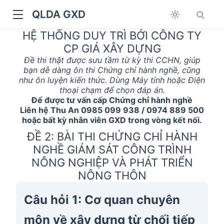
QLDA GXD
HỆ THỐNG DUY TRÌ BỞI CÔNG TY
CP GIÁ XÂY DỰNG
Đề thi thật được sưu tầm từ kỳ thi CCHN, giúp
bạn dễ dàng ôn thi Chứng chỉ hành nghề, cũng
như ôn luyện kiến thức. Dùng Máy tính hoặc Điện
thoại chạm để chọn đáp án.
Để được tư vấn cấp Chứng chỉ hành nghề
Liên hệ Thu An 0985 099 938 / 0974 889 500
hoặc bất kỳ nhân viên GXD trong vòng kết nối.
ĐỀ 2: BÀI THI CHỨNG CHỈ HÀNH
NGHỀ GIÁM SÁT CÔNG TRÌNH
NÔNG NGHIỆP VÀ PHÁT TRIỂN
NÔNG THÔN
Câu hỏi 1: Cơ quan chuyên
môn về xây dựng từ chối tiếp