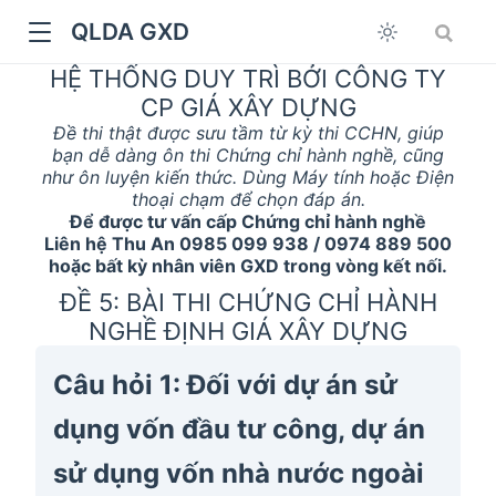
QLDA GXD
HỆ THỐNG DUY TRÌ BỞI CÔNG TY
CP GIÁ XÂY DỰNG
Đề thi thật được sưu tầm từ kỳ thi CCHN, giúp
bạn dễ dàng ôn thi Chứng chỉ hành nghề, cũng
như ôn luyện kiến thức. Dùng Máy tính hoặc Điện
thoại chạm để chọn đáp án.
Để được tư vấn cấp Chứng chỉ hành nghề
Liên hệ Thu An 0985 099 938 / 0974 889 500
hoặc bất kỳ nhân viên GXD trong vòng kết nối.
ĐỀ 5: BÀI THI CHỨNG CHỈ HÀNH
NGHỀ ĐỊNH GIÁ XÂY DỰNG
Câu hỏi 1: Đối với dự án sử
dụng vốn đầu tư công, dự án
sử dụng vốn nhà nước ngoài