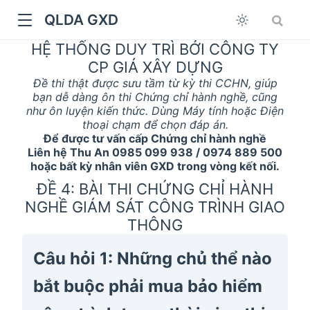
QLDA GXD
HỆ THỐNG DUY TRÌ BỞI CÔNG TY
CP GIÁ XÂY DỰNG
Đề thi thật được sưu tầm từ kỳ thi CCHN, giúp
bạn dễ dàng ôn thi Chứng chỉ hành nghề, cũng
như ôn luyện kiến thức. Dùng Máy tính hoặc Điện
thoại chạm để chọn đáp án.
Để được tư vấn cấp Chứng chỉ hành nghề
Liên hệ Thu An 0985 099 938 / 0974 889 500
hoặc bất kỳ nhân viên GXD trong vòng kết nối.
ĐỀ 4: BÀI THI CHỨNG CHỈ HÀNH
NGHỀ GIÁM SÁT CÔNG TRÌNH GIAO
THÔNG
Câu hỏi 1: Những chủ thể nào
bắt buộc phải mua bảo hiểm