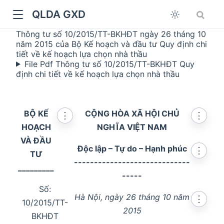
QLDA GXD
Thông tư số 10/2015/TT-BKHĐT ngày 26 tháng 10
năm 2015 của Bộ Kế hoạch và đầu tư Quy định chi
tiết về kế hoạch lựa chọn nhà thầu
File Pdf Thông tư số 10/2015/TT-BKHĐT Quy
định chi tiết về kế hoạch lựa chọn nhà thầu
BỘ KẾ
CỘNG HÒA XÃ HỘI CHỦ
⋮
⋮
HOẠCH
NGHĨA VIỆT NAM
VÀ ĐẦU
Độc lập – Tự do – Hạnh phúc
⋮
TƯ
-----------------------------
_________
-----
Số:
Hà Nội, ngày 26 tháng 10 năm
⋮
10/2015/TT-
2015
BKHĐT