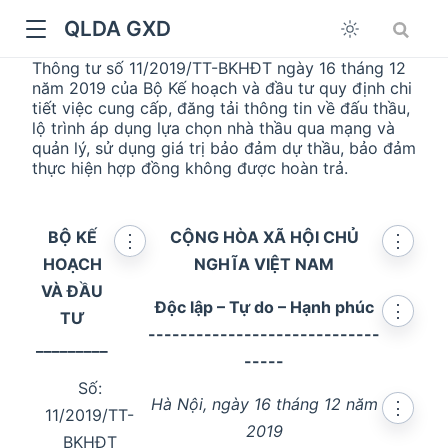
QLDA GXD
Thông tư số 11/2019/TT-BKHĐT ngày 16 tháng 12
năm 2019 của Bộ Kế hoạch và đầu tư quy định chi
tiết việc cung cấp, đăng tải thông tin về đấu thầu,
lộ trình áp dụng lựa chọn nhà thầu qua mạng và
quản lý, sử dụng giá trị bảo đảm dự thầu, bảo đảm
thực hiện hợp đồng không được hoàn trả.
BỘ KẾ
CỘNG HÒA XÃ HỘI CHỦ
⋮
⋮
HOẠCH
NGHĨA VIỆT NAM
VÀ ĐẦU
Độc lập – Tự do – Hạnh phúc
⋮
TƯ
-----------------------------
_________
-----
Số:
Hà Nội, ngày 16 tháng 12 năm
⋮
11/2019/TT-
2019
BKHĐT